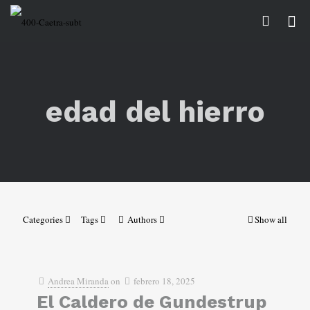
edad del hierro
Categories
Tags
Authors
Show all
Andrea Miranda
on
febrero 18, 2025
El Caldero de Gundestrup