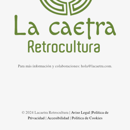
Para más ínformación y colaboraciones: hola@lacaetra.com.
© 2024 Lacaetra Retrocultura |
Aviso Legal
|
Política de
Privacidad
|
Accesibilidad
|
Política de Cookies